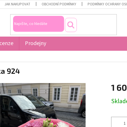
JAK NAKUPOVAT
OBCHODNÍ PODMÍNKY
PODMÍNKY OCHRANY OS
cenze
Prodejny
ka 924
1 6
Měrná
Skla
cena: