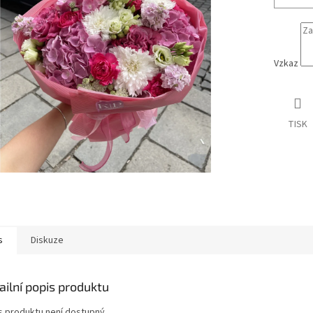
Vzkaz
TISK
s
Diskuze
ailní popis produktu
s produktu není dostupný