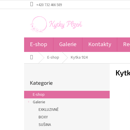
Přejít
+420 732 466 589
na
obsah
E-shop
Galerie
Kontakty
Re
Domů
E-shop
Kytka 924
P
Kyt
o
Přeskočit
s
Kategorie
kategorie
t
r
E-shop
a
Galerie
n
EXKLUZIVNĚ
n
í
BOXY
p
SUŠINA