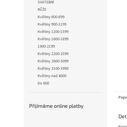
a
SVATEBNÍ
n
RŮŽE
e
Květiny 600-899
l
Květiny 900-1199
Květiny 1200-1599
Květiny 1600-1899
1900-2199
Květiny 2200-2599
Květiny 2600-3099
Květiny 3100-3999
Květiny nad 4000
Do 600
Popi
Přijímáme online platby
Det
Popi