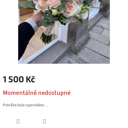
1 500 Kč
Měrná
Momentálně nedostupné
cena:
Položka byla vyprodána…