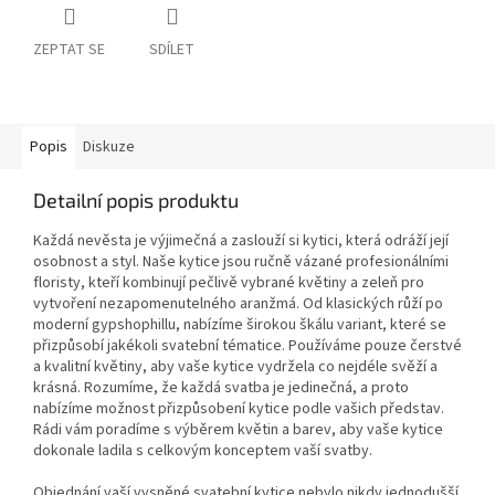
ZEPTAT SE
SDÍLET
Popis
Diskuze
Detailní popis produktu
Každá nevěsta je výjimečná a zaslouží si kytici, která odráží její
osobnost a styl. Naše kytice jsou ručně vázané profesionálními
floristy, kteří kombinují pečlivě vybrané květiny a zeleň pro
vytvoření nezapomenutelného aranžmá. Od klasických růží po
moderní gypshophillu, nabízíme širokou škálu variant, které se
přizpůsobí jakékoli svatební tématice. Používáme pouze čerstvé
a kvalitní květiny, aby vaše kytice vydržela co nejdéle svěží a
krásná. Rozumíme, že každá svatba je jedinečná, a proto
nabízíme možnost přizpůsobení kytice podle vašich představ.
Rádi vám poradíme s výběrem květin a barev, aby vaše kytice
dokonale ladila s celkovým konceptem vaší svatby.
Objednání vaší vysněné svatební kytice nebylo nikdy jednodušší.