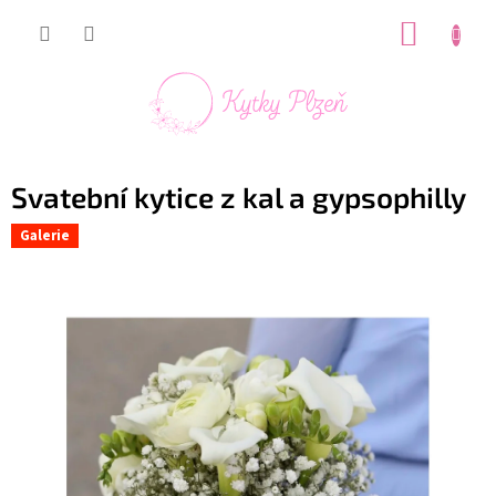
Přejít
NÁKUP
na
obsah
KOŠÍK
Svatební kytice z kal a gypsophilly
Galerie