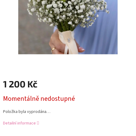
1 200 Kč
Měrná
Momentálně nedostupné
cena:
Položka byla vyprodána…
Detailní informace