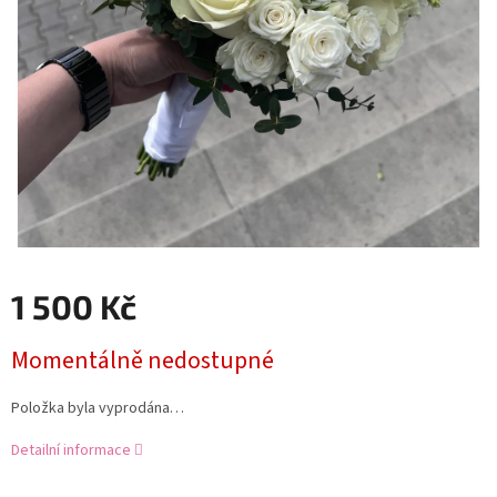
1 500 Kč
Měrná
Momentálně nedostupné
cena:
Položka byla vyprodána…
Detailní informace