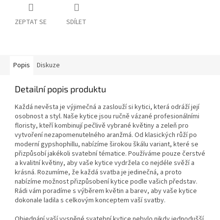
ZEPTAT SE
SDÍLET
Popis
Diskuze
Detailní popis produktu
Každá nevěsta je výjimečná a zaslouží si kytici, která odráží její
osobnost a styl. Naše kytice jsou ručně vázané profesionálními
floristy, kteří kombinují pečlivě vybrané květiny a zeleň pro
vytvoření nezapomenutelného aranžmá. Od klasických růží po
moderní gypshophillu, nabízíme širokou škálu variant, které se
přizpůsobí jakékoli svatební tématice. Používáme pouze čerstvé
a kvalitní květiny, aby vaše kytice vydržela co nejdéle svěží a
krásná. Rozumíme, že každá svatba je jedinečná, a proto
nabízíme možnost přizpůsobení kytice podle vašich představ.
Rádi vám poradíme s výběrem květin a barev, aby vaše kytice
dokonale ladila s celkovým konceptem vaší svatby.
Objednání vaší vysněné svatební kytice nebylo nikdy jednodušší.