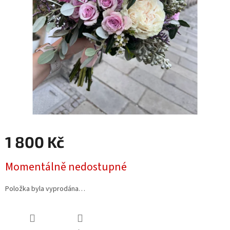
1 800 Kč
Měrná
Momentálně nedostupné
cena:
Položka byla vyprodána…