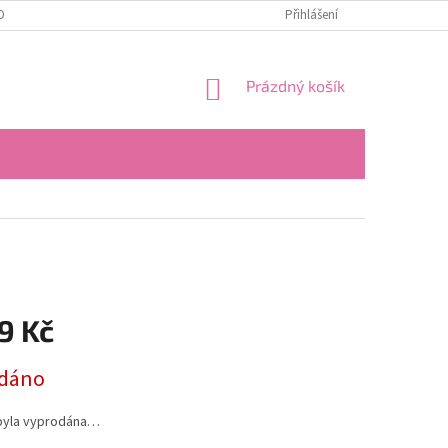
OBNÍCH ÚDAJŮ
Přihlášení
NÁKUPNÍ
Prázdný košík
KOŠÍK
9 Kč
dáno
byla vyprodána…