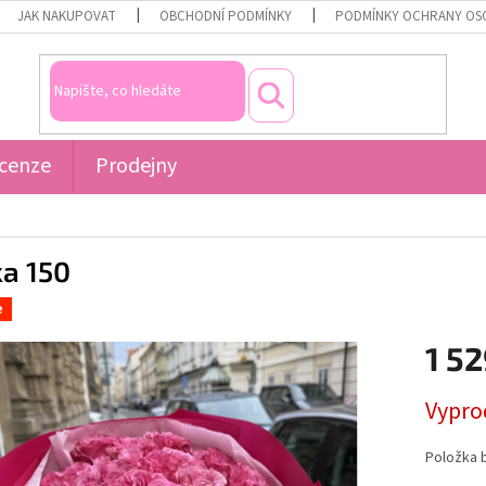
JAK NAKUPOVAT
OBCHODNÍ PODMÍNKY
PODMÍNKY OCHRANY OS
cenze
Prodejny
ka 150
e
1 52
Měrná
Vypro
cena:
Položka 