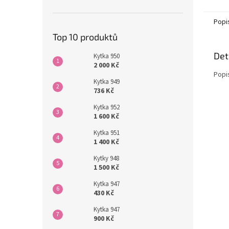
Popi
Top 10 produktů
Det
Kytka 950
2 000 Kč
Popi
Kytka 949
736 Kč
Kytka 952
1 600 Kč
Kytka 951
1 400 Kč
Kytky 948
1 500 Kč
Kytka 947
430 Kč
Kytka 947
900 Kč