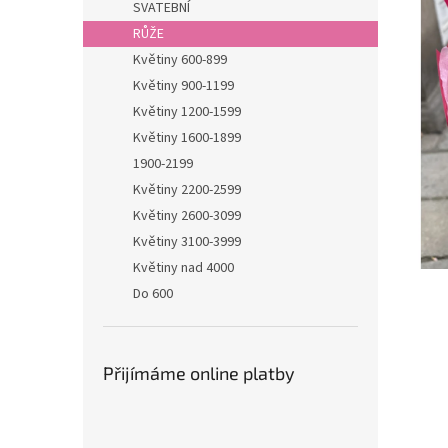
a
SVATEBNÍ
n
RŮŽE
e
Květiny 600-899
l
Květiny 900-1199
Květiny 1200-1599
Květiny 1600-1899
1900-2199
Květiny 2200-2599
Květiny 2600-3099
Květiny 3100-3999
Květiny nad 4000
Do 600
Přijímáme online platby