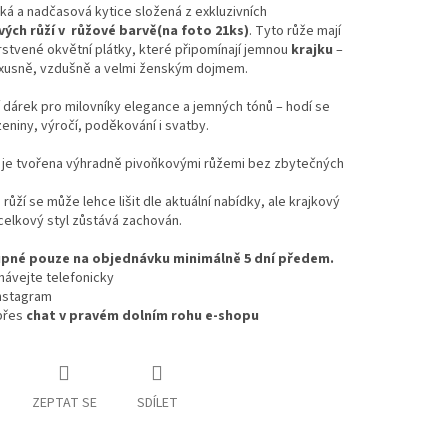
á a nadčasová kytice složená z exkluzivních
ých růží v růžové barvě(na foto 21ks)
. Tyto růže mají
stvené okvětní plátky, které připomínají jemnou
krajku
–
uxusně, vzdušně a velmi ženským dojmem.
 dárek pro milovníky elegance a jemných tónů – hodí se
eniny, výročí, poděkování i svatby.
e je tvořena výhradně pivoňkovými růžemi bez zbytečných
 růží se může lehce lišit dle aktuální nabídky, ale krajkový
celkový styl zůstává zachován.
pné pouze na objednávku minimálně 5 dní předem.
návejte telefonicky
Instagram
přes
chat v pravém dolním rohu e-shopu
ZEPTAT SE
SDÍLET