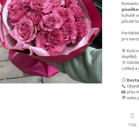
Romantick
pivoňkov
bohatě vr
působí l
Perfektní
pro naroz
🌸 Kytic
doplňků.
🎨 Odstín
vzhled a 
🕔
Dostu
📞 Objed
📸 přes 
💬 nebo 
TISK