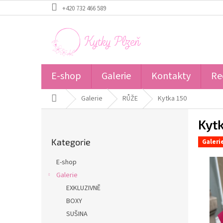
Přejít
+420 732 466 589
na
obsah
E-shop
Galerie
Kontakty
Re
Domů
Galerie
RŮŽE
Kytka 150
P
Kyt
o
Přeskočit
s
Kategorie
kategorie
Galeri
t
r
E-shop
a
Galerie
n
EXKLUZIVNĚ
n
í
BOXY
p
SUŠINA