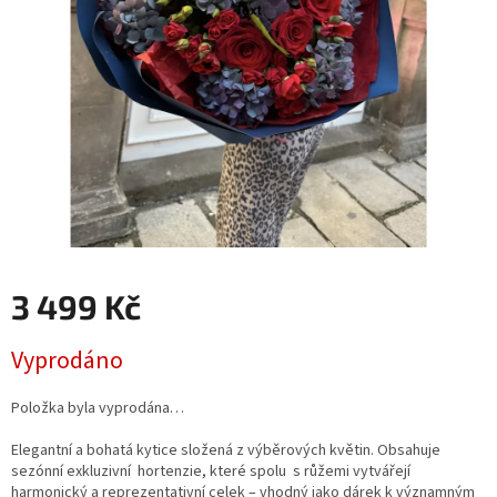
3 499 Kč
Měrná
Vyprodáno
cena:
Položka byla vyprodána…
Elegantní a bohatá kytice složená z výběrových květin. Obsahuje
sezónní exkluzivní hortenzie, které spolu s růžemi vytvářejí
harmonický a reprezentativní celek – vhodný jako dárek k významným