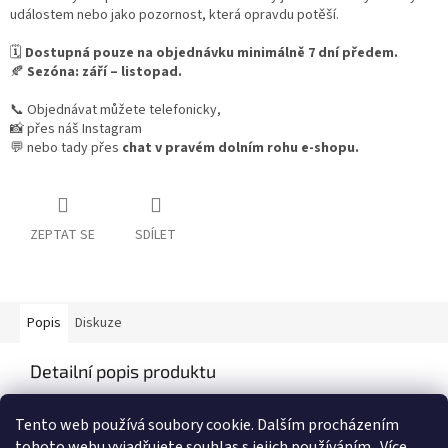
událostem nebo jako pozornost, která opravdu potěší.
🗓
Dostupná pouze na objednávku minimálně 7 dní předem.
🍂
Sezóna: září – listopad.
📞 Objednávat můžete telefonicky,
📸 přes náš Instagram
💬 nebo tady přes
chat v pravém dolním rohu e-shopu.
ZEPTAT SE
SDÍLET
Popis
Diskuze
Detailní popis produktu
Popis produktu není dostupný
Tento web používá soubory cookie. Dalším procházením
tohoto webu vyjadřujete souhlas s jejich používáním.. Více